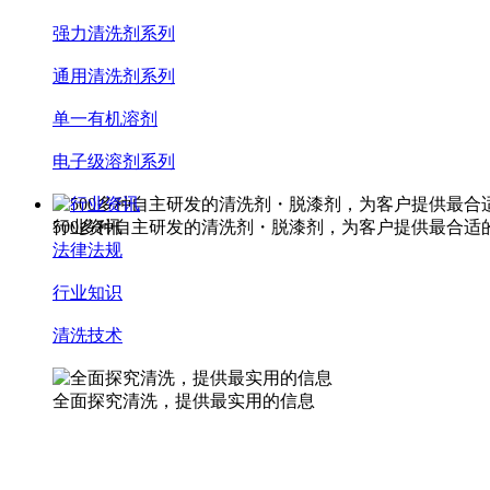
强力清洗剂系列
通用清洗剂系列
单一有机溶剂
电子级溶剂系列
行业资讯
500多种自主研发的清洗剂・脱漆剂，为客户提供最合适
行业资讯
法律法规
行业知识
清洗技术
全面探究清洗，提供最实用的信息