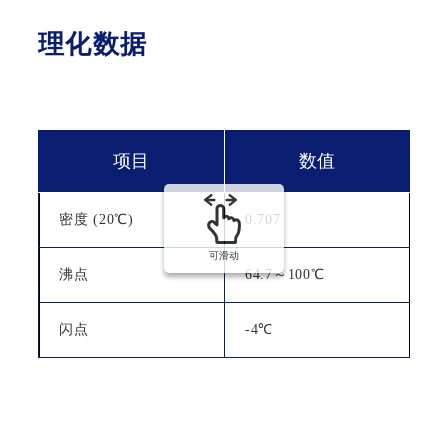
理化数据
项目
数值
密度 (20℃)
0.707
可滑动
沸点
64.7～100℃
闪点
-4℃