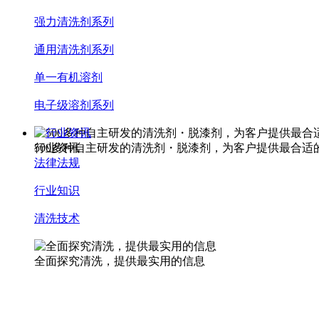
强力清洗剂系列
通用清洗剂系列
单一有机溶剂
电子级溶剂系列
行业资讯
500多种自主研发的清洗剂・脱漆剂，为客户提供最合适
行业资讯
法律法规
行业知识
清洗技术
全面探究清洗，提供最实用的信息