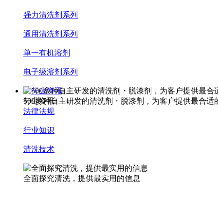
强力清洗剂系列
通用清洗剂系列
单一有机溶剂
电子级溶剂系列
行业资讯
500多种自主研发的清洗剂・脱漆剂，为客户提供最合适
行业资讯
法律法规
行业知识
清洗技术
全面探究清洗，提供最实用的信息